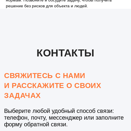
нормам. Позвоните и обсудите задачу, чтобы получить
ОНТАКТЫ КОНТАКТЫ КО
решение без рисков для объекта и людей.
ОТПРАВИТЬ
КОНТАКТЫ
Нажимая кнопку "Отправить", Вы соглашаетесь с
нашей
политикой конфиденциальности