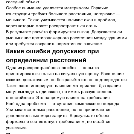
соседний объект.
Особое внимание уделяется материалам. Горючие
конструкции требуют большего расстояния, негорючие —
меньшего. Также учитывается наличие окон и проёмов,
через которые может распространяться огонь.
В результате расчёта формируется вывод. Допускается ли
уменьшение противопожарного расстояния между зданиями
или требуется сохранить нормативное значение.
Какие ошибки допускают при
определении расстояний
Одна из распространённых ошибок — попытка
ориентироваться только на визуальную оценку. Расстояние
кажется достаточным, но без расчёта это не подтверждается.
Также часто игнорируют влияние материалов. Два здания
могут выглядеть одинаково, но иметь разную степень
СВЯЖИТЕСЬ С НАМИ
огнестойкости. Это напрямую влияет на требования.
И РАССКАЖИТЕ О СВОИХ
Ещё одна проблема — отсутствие комплексного подхода.
ЗАДАЧАХ
Учитывается только расстояние, но не принимаются
дополнительные меры защиты. В результате объект
Выберите любой удобный способ связи:
формально соответствует требованиям, но остаётся
телефон, почту, мессенджер или заполните
уязвимым.
форму обратной связи.