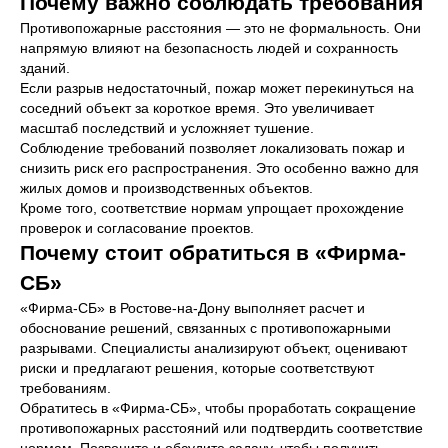
Почему важно соблюдать требования
+7 989 728-17-23
Противопожарные расстояния — это не формальность. Они
напрямую влияют на безопасность людей и сохранность
зданий.
rps-rnd@yandex.ru
Если разрыв недостаточный, пожар может перекинуться на
соседний объект за короткое время. Это увеличивает
Ростов-на-Дону, проспект
масштаб последствий и усложняет тушение.
Стачки 79/2, этаж 4, офис 8
Соблюдение требований позволяет локализовать пожар и
снизить риск его распространения. Это особенно важно для
жилых домов и производственных объектов.
Ваше имя*
Кроме того, соответствие нормам упрощает прохождение
проверок и согласование проектов.
Почему стоит обратиться в «Фирма-
Ваш телефон*
СБ»
+7
«Фирма-СБ» в Ростове-на-Дону выполняет расчет и
обоснование решений, связанных с противопожарными
разрывами. Специалисты анализируют объект, оценивают
e-mail
риски и предлагают решения, которые соответствуют
требованиям.
Обратитесь в «Фирма-СБ», чтобы проработать сокращение
противопожарных расстояний или подтвердить соответствие
Опишите Вашу задачу*