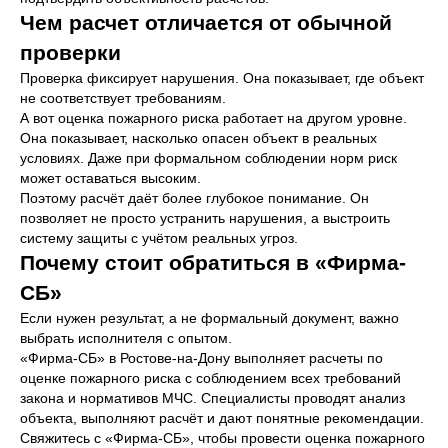
форму обратной связи.
Чем расчет отличается от обычной
проверки
+7 989 728-17-23
Проверка фиксирует нарушения. Она показывает, где объект
rps-rnd@yandex.ru
не соответствует требованиям.
А вот оценка пожарного риска работает на другом уровне.
Она показывает, насколько опасен объект в реальных
Ростов-на-Дону, проспект
условиях. Даже при формальном соблюдении норм риск
Стачки 79/2, этаж 4, офис 8
может оставаться высоким.
Поэтому расчёт даёт более глубокое понимание. Он
Ваше имя*
позволяет не просто устранить нарушения, а выстроить
систему защиты с учётом реальных угроз.
Почему стоит обратиться в «Фирма-
СБ»
Ваш телефон*
Если нужен результат, а не формальный документ, важно
+7
выбрать исполнителя с опытом.
«Фирма-СБ» в Ростове-на-Дону выполняет расчеты по
e-mail
оценке пожарного риска с соблюдением всех требований
закона и нормативов МЧС. Специалисты проводят анализ
объекта, выполняют расчёт и дают понятные рекомендации.
Свяжитесь с «Фирма-СБ», чтобы провести оценка пожарного