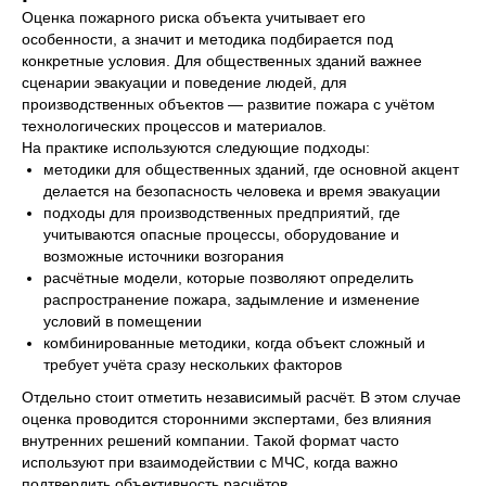
Оценка пожарного риска объекта учитывает его
особенности, а значит и методика подбирается под
конкретные условия. Для общественных зданий важнее
сценарии эвакуации и поведение людей, для
производственных объектов — развитие пожара с учётом
технологических процессов и материалов.
На практике используются следующие подходы:
методики для общественных зданий, где основной акцент
делается на безопасность человека и время эвакуации
подходы для производственных предприятий, где
учитываются опасные процессы, оборудование и
возможные источники возгорания
расчётные модели, которые позволяют определить
распространение пожара, задымление и изменение
условий в помещении
комбинированные методики, когда объект сложный и
СВЯЖИТЕСЬ С НАМИ
требует учёта сразу нескольких факторов
И РАССКАЖИТЕ О СВОИХ
Отдельно стоит отметить независимый расчёт. В этом случае
ЗАДАЧАХ
оценка проводится сторонними экспертами, без влияния
внутренних решений компании. Такой формат часто
Выберите любой удобный способ связи:
используют при взаимодействии с МЧС, когда важно
телефон, почту, мессенджер или заполните
подтвердить объективность расчётов.