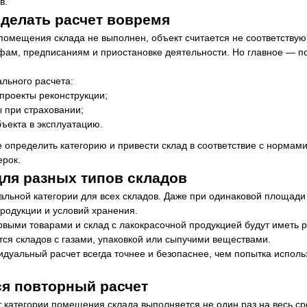
в.
делать расчет вовремя
 помещения склада не выполнен, объект считается не соответству
фам, предписаниям и приостановке деятельности. Но главное — п
ального расчета:
проекты реконструкции;
 при страховании;
ъекта в эксплуатацию.
 определить категорию и привести склад в соответствие с нормами
ерок.
ля разных типов складов
альной категории для всех складов. Даже при одинаковой площади
продукции и условий хранения.
овыми товарами и склад с лакокрасочной продукцией будут иметь 
тся складов с газами, упаковкой или сыпучими веществами.
дуальный расчет всегда точнее и безопаснее, чем попытка испол
ся повторный расчет
ет категории помещения склада выполняется не один раз на весь с