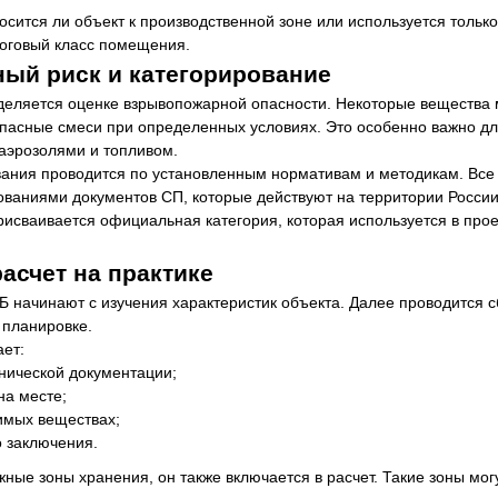
осится ли объект к производственной зоне или используется тольк
тоговый класс помещения.
ый риск и категорирование
еляется оценке взрывопожарной опасности. Некоторые вещества мо
опасные смеси при определенных условиях. Это особенно важно дл
 аэрозолями и топливом.
вания проводится по установленным нормативам и методикам. Все
ованиями документов СП, которые действуют на территории России
присваивается официальная категория, которая используется в про
расчет на практике
 начинают с изучения характеристик объекта. Далее проводится 
 планировке.
ет:
хнической документации;
а месте;
имых веществах;
о заключения.
ные зоны хранения, он также включается в расчет. Такие зоны мог