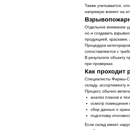
Также учитывается, отн
напрямую влияет на и
Взрывопожарн
Отдельное внимание уд
но и создавать взрыво
продукцией, красками,
Процедура категориро
сопоставляются с треб
В результате объекту 
при проверках.
Как проходит 
Специалисты Фирмы-СБ
складу, ассортименту и
Процесс обычно включа
анализ планов и те
осмотр помещения н
сбор данных о хран
подготовку итоговог
Если склад имеет наруж