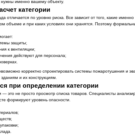
 нужны именно вашему объекту.
асчет категории
а отличается по уровню риска. Все зависит от того, какие именно
аком объеме и при каких условиях они хранятся. Поэтому формальн
огает:
темы защиты;
ния к вентиляции;
ичения действуют для персонала;
роверках.
евозможно корректно спроектировать системы пожаротушения и эва
 зданиям и их конструкциям.
ся при определении категории
 — это не просто просмотр списка товаров. Специалисты анализир
сте формируют уровень опасности.
териалов;
ществ;
упаковки;
клада.