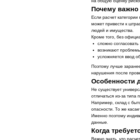
на общую оценку риско
Почему важно 
Если расчет категории
может привести к штра
людей и имущества.
Кроме того, без офици
сложно согласовать 
возникают проблемы
усложняется ввод об
Поэтому лучше заранее
нарушения после пров
Особенности д
Не существует универс
отличаться из-за типа 
Например, склад с быт
опасности. То же касае
Именно поэтому индиви
данные.
Когда требует
Важно знать, что расч