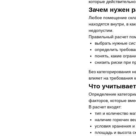
которые действительно
Зачем нужен р
Любое помещение склад
находятся внутри, в к
недопустим.
Правильный расчет пом
выбрать нужные сис
определить требова
понять, какие огран
снизить риски при п
Без категорирования н
влияет на требования к
Что учитывает
Определение категории
факторов, которые вме
В расчет входят:
тип и количество ма
наличие горючих ве
условия хранения и 
площадь и высота с