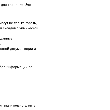
о для хранения. Это
гут не только гореть,
я складов с химической
 данные
.
ектной документации и
сбор информации по
ут значительно влиять