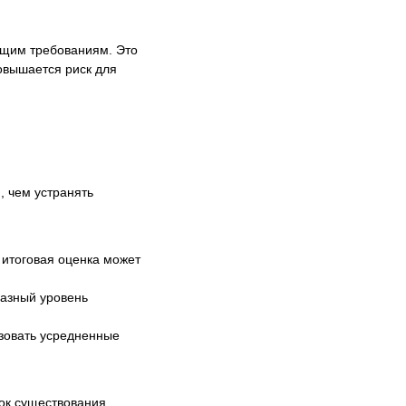
ющим требованиям. Это
овышается риск для
, чем устранять
 итоговая оценка может
разный уровень
ьзовать усредненные
рок существования