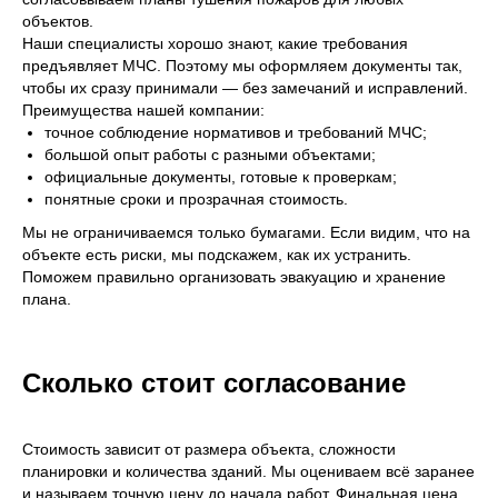
15
объектов.
Наши специалисты хорошо знают, какие требования
Мы оказываем полный спектр
предъявляет МЧС. Поэтому мы оформляем документы так,
услуг по пожарной безопасности
чтобы их сразу принимали — без замечаний и исправлений.
по 15 различным направлениям
Преимущества нашей компании:
точное соблюдение нормативов и требований МЧС;
20
большой опыт работы с разными объектами;
официальные документы, готовые к проверкам;
понятные сроки и прозрачная стоимость.
Мы не ограничиваемся только бумагами. Если видим, что на
Мы обеспечили
комплексную защиту
объекте есть риски, мы подскажем, как их устранить.
по ПБ на более чем 20 объектах
Поможем правильно организовать эвакуацию и хранение
в регионе
плана.
200
Сколько стоит согласование
Стоимость зависит от размера объекта, сложности
Мы смонтировали системы
противопожарной защиты
планировки и количества зданий. Мы оцениваем всё заранее
на более чем 200 объектах
и называем точную цену до начала работ. Финальная цена