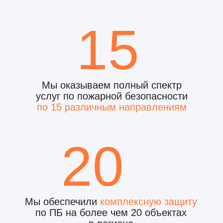
2 ЭТАП
ВЫЕЗД НА ОБЪЕКТ
И РАСЧЁТ КП
Наш специалист приедет в удобное
время для личной встречи и оценки
объекта/работ
После встречи, мы подготовим
коммерческое предложение в течении
24 часов после встречи
3 ЭТАП
ОКАЗАНИЕ УСЛУГ
И ЗАКРЫТИЕ ПРОЕКТА
Проведем все работы в оговоренные
сроки и согласованную стоимость
Оплатить Вы можете на счёт
организации по реквизитам