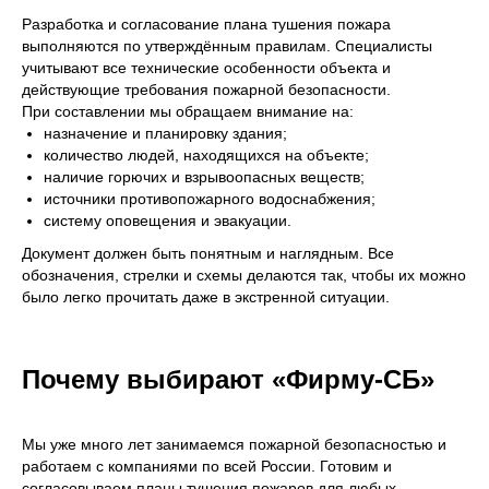
Разработка и согласование плана тушения пожара
выполняются по утверждённым правилам. Специалисты
учитывают все технические особенности объекта и
действующие требования пожарной безопасности.
При составлении мы обращаем внимание на:
назначение и планировку здания;
количество людей, находящихся на объекте;
наличие горючих и взрывоопасных веществ;
источники противопожарного водоснабжения;
О НАС
систему оповещения и эвакуации.
Документ должен быть понятным и наглядным. Все
13
обозначения, стрелки и схемы делаются так, чтобы их можно
было легко прочитать даже в экстренной ситуации.
Более 13 лет мы работаем в сфере
Почему выбирают «Фирму-СБ»
обеспечения пожарной безопасности
в Ростове и области
Мы уже много лет занимаемся пожарной безопасностью и
работаем с компаниями по всей России. Готовим и
согласовываем планы тушения пожаров для любых