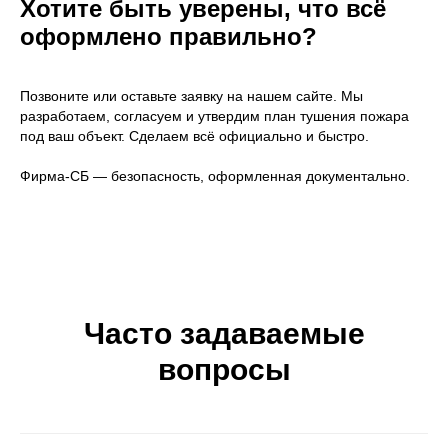
Хотите быть уверены, что всё
ЭВАКУАЦИИ
оформлено правильно?
РАЗРАБОТКА
ИСПЫТАНИЕ
Позвоните или оставьте заявку на нашем сайте. Мы
ДЕКЛАРАЦИИ
ПОЖАРНЫХ
ПОЖАРНОЙ
ЛЕСТНИЦ И
разработаем, согласуем и утвердим план тушения пожара
БЕЗОПАСНОСТИ
ОГРАЖДЕНИЙ
под ваш объект. Сделаем всё официально и быстро.
Фирма-СБ — безопасность, оформленная документально.
ОПРЕДЕЛЕНИЕ КАТЕГОРИИ
ПОМЕЩЕНИЙ ПО ПОЖАРНОЙ
И ВЗРЫВОПОЖАРНОЙ ОПАСНОСТИ
РАЗРАБОТКА И СОГЛАСОВАНИЕ
СПЕЦИАЛЬНЫХ ТЕХНИЧЕСКИХ
Часто задаваемые
УСЛОВИЙ (СТУ)
вопросы
УМЕНЬШЕНИЕ
ПРОТИВОПОЖАРНОГО РАССТОЯНИЯ