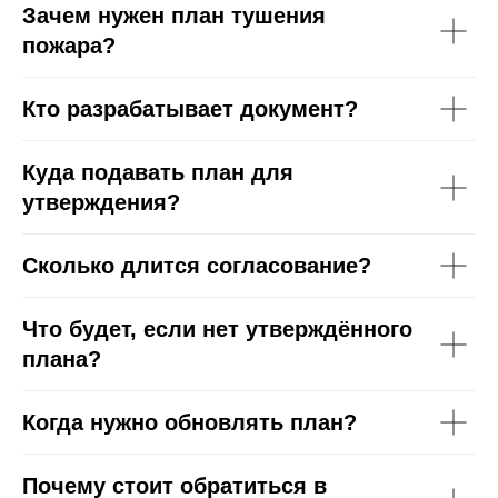
Зачем нужен план тушения
пожара?
ПРОВЕДЕНИЕ ПОЖАРНО-
ТЕХНИЧЕСКОГО ОБСЛЕДОВАНИЯ
ОБЪЕКТОВ
Кто разрабатывает документ?
Куда подавать план для
РАЗРАБОТКА
РАСЧЕТ ВЕЛИЧИНЫ
утверждения?
ПЛАНОВ ТУШЕНИЯ
ТЕПЛОВОГО
ПОЖАРОВ
ПОТОКА
Сколько длится согласование?
Что будет, если нет утверждённого
плана?
МОНТАЖ И РЕМОНТ
МОНТАЖ И РЕМОНТ
СИСТЕМ
АПС И СОУЭ
ПОЖАРОТУШЕНИЯ
Когда нужно обновлять план?
Почему стоит обратиться в