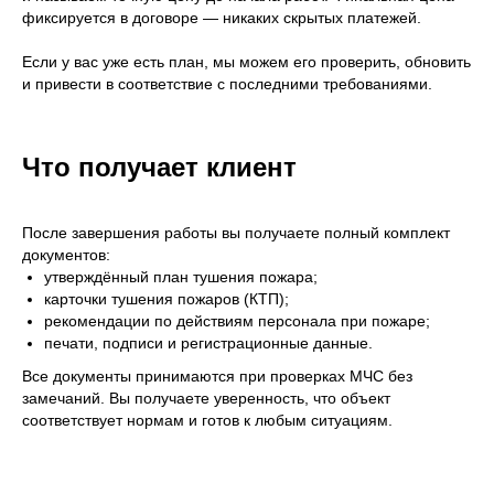
фиксируется в договоре — никаких скрытых платежей.
Если у вас уже есть план, мы можем его проверить, обновить
и привести в соответствие с последними требованиями.
УСЛУГИ
Что получает клиент
После завершения работы вы получаете полный комплект
ОЦЕНКА ПОЖАРНЫХ
АУДИТ ПОЖАРНОЙ
документов:
РИСКОВ
БЕЗОПАСНОСТИ
утверждённый план тушения пожара;
карточки тушения пожаров (КТП);
рекомендации по действиям персонала при пожаре;
ИСПЫТАНИЕ ВНУТРЕННЕГО/
печати, подписи и регистрационные данные.
НАРУЖНОГО ПОЖАРНОГО
ВОДОПРОВОДА НА ВОДООТДАЧУ
Все документы принимаются при проверках МЧС без
замечаний. Вы получаете уверенность, что объект
соответствует нормам и готов к любым ситуациям.
РАЗРАБОТКА И ИЗГОТОВЛЕНИЕ ПЛАНОВ