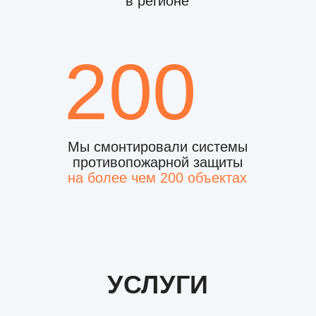
СВЯЖИТЕСЬ С НАМИ
И РАССКАЖИТЕ О СВОИХ
ЗАДАЧАХ
Выберите любой удобный способ связи:
телефон, почту, мессенджер или заполните
форму обратной связи.
+7 989 728-17-23
rps-rnd@yandex.ru