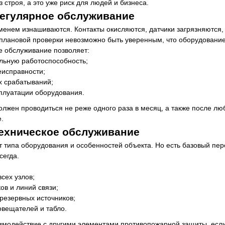
 строя, а это уже риск для людей и бизнеса.
регулярное обслуживание
енем изнашиваются. Контакты окисляются, датчики загрязняются
з плановой проверки невозможно быть уверенным, что оборудовани
е обслуживание позволяет:
льную работоспособность;
еисправности;
х срабатываний;
сплуатации оборудования.
олжен проводиться не реже одного раза в месяц, а также после л
.
техническое обслуживание
от типа оборудования и особенностей объекта. Но есть базовый пе
сегда.
сех узлов;
ов и линий связи;
резервных источников;
овещателей и табло.
имодействие с другими элементами противопожарной защиты, есл