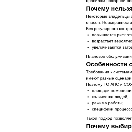
правилам пожарной бе
Почему нельз
Некоторые владельцы о
опасен. Неисправности
Без регулярного контро
повышается риск от
возрастает вероятно
увеличиваются затр
Плановое обслуживание
Особенности 
Требования к системам
имеют разные сценарии
Поэтому ТО АПС и СОУЭ
площади помещени
количества людей;
режима работы;
специфики процессо
Такой подход позволяе
Почему выбир