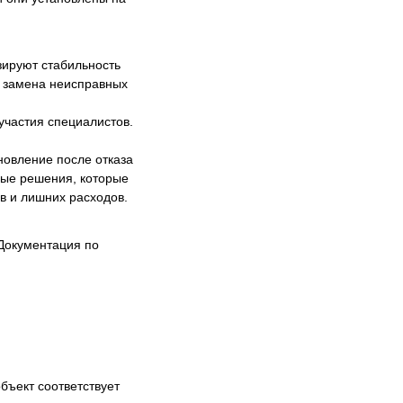
зируют стабильность
и замена неисправных
участия специалистов.
новление после отказа
ные решения, которые
в и лишних расходов.
Документация по
объект соответствует