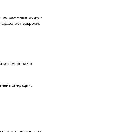
, программные модули
е сработает вовремя.
юбых изменений в
речень операций,
и они установлены на