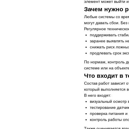
элемент может выйти из
Зачем нужно 
Любые системы со врем
могут давать сбои. Бе
Регулярное техническо
поддерживать стаби
заранее выявлять н
снижать риск ложны
продлевать срок эк
По нормам, контроль д
системе или на объекте
Что входит в 
Состав работ зависит 
который выполняется в
В него входят:
визуальный осмотр в
тестирование датчик
проверка питания и 
контроль работы оп
Также оценивается вза